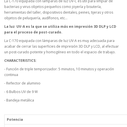
La C-170 equipada con lámparas de luz UV-C es útil para limpiar de
bacterias y virus objetos pequeños como joyería y bisutería,
herramientas del taller, dispositivos dentales, peines, tijeras y otros
objetos de peluquería, audífonos, etc...
La luz UV-A es la que se utiliza más en impresión 3D DLP y LCD
para el proceso de post-curado.
La C-170 equipada con lámparas de luz UV-A es muy adecuada para
acabar de cerrar las superficies de impresión 3D DLP y LCD, al efectuar
un post-curado potente y homogéneo en todo el espacio de trabajo.
CHARACTERISTICS:
- Función de triple temporizador: 5 minutos, 10 minutos y operación
continua
- Reflector de aluminio
- 6 Bulbos UV de 9 W
- Bandeja metálica
Potencia